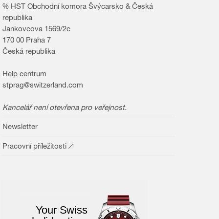
℅ HST Obchodní komora Švýcarsko & Česká
republika
Jankovcova 1569/2c
170 00 Praha 7
Česká republika
Help centrum
stprag@switzerland.com
Kancelář není otevřena pro veřejnost.
Newsletter
Pracovní příležitosti
Your Swiss