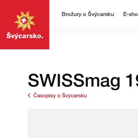
Přejděte
Rychlá
na
navigace
Hlavní navigace
Hledej
Brožury o Švýcarsku
E-sh
stránku
MojeSvycarsko.com
SWISSmag 19
Časopisy o Švýcarsku