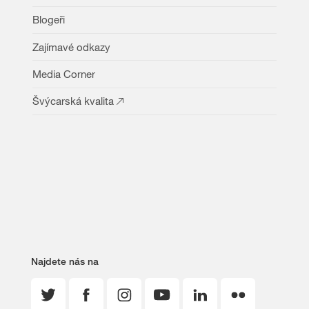
Blogeři
Zajímavé odkazy
Media Corner
Švýcarská kvalita
Najdete nás na
Twitter
Facebook
Instagram
YouTube
LinkedIn
Flickr