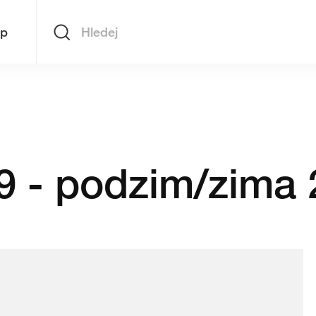
op
Hledej
 - podzim/zima 