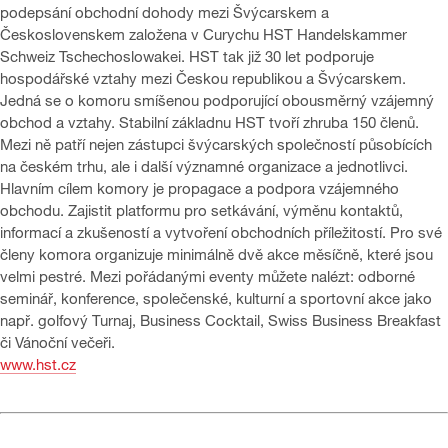
podepsání obchodní dohody mezi Švýcarskem a
Československem založena v Curychu HST Handelskammer
Schweiz Tschechoslowakei. HST tak již 30 let podporuje
hospodářské vztahy mezi Českou republikou a Švýcarskem.
Jedná se o komoru smíšenou podporující obousměrný vzájemný
obchod a vztahy. Stabilní základnu HST tvoří zhruba 150 členů.
Mezi ně patří nejen zástupci švýcarských společností působících
na českém trhu, ale i další významné organizace a jednotlivci.
Hlavním cílem komory je propagace a podpora vzájemného
obchodu. Zajistit platformu pro setkávání, výměnu kontaktů,
informací a zkušeností a vytvoření obchodních příležitostí. Pro své
členy komora organizuje minimálně dvě akce měsíčně, které jsou
velmi pestré. Mezi pořádanými eventy můžete nalézt: odborné
seminář, konference, společenské, kulturní a sportovní akce jako
např. golfový Turnaj, Business Cocktail, Swiss Business Breakfast
či Vánoční večeři.
www.hst.cz