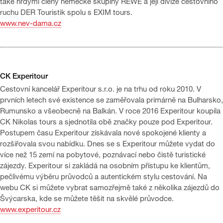
také hrdými členy německé skupiny REWE a její divize cestovního
ruchu DER Touristik spolu s EXIM tours.
www.nev-dama.cz
CK Experitour
Cestovní kancelář Experitour s.r.o. je na trhu od roku 2010. V
prvních letech své existence se zaměřovala primárně na Bulharsko,
Rumunsko a všeobecně na Balkán. V roce 2016 Experitour koupila
CK Nikolas tours a sjednotila obě značky pouze pod Experitour.
Postupem času Experitour získávala nové spokojené klienty a
rozšiřovala svou nabídku. Dnes se s Experitour můžete vydat do
více než 15 zemí na pobytové, poznávací nebo čistě turistické
zájezdy. Experitour si zakládá na osobním přístupu ke klientům,
pečlivému výběru průvodců a autentickém stylu cestování. Na
webu CK si můžete vybrat samozřejmě také z několika zájezdů do
Švýcarska, kde se můžete těšit na skvělé průvodce.
www.experitour.cz