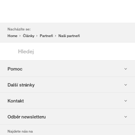
zápatí
Nacházíte se:
Home
Články
Partneři
Naši partneři
Hledej
Hledání
Pomoc
Zobrazit
nápovědu
Další stránky
Zobrazit
další
Kontakt
stránky
Zobrazit
kontakt
Odběr newsletteru
Zobrazit
odběr
Najdete nás na
newsletteru