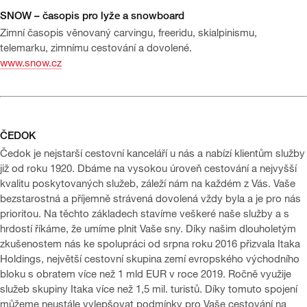
SNOW – časopis pro lyže a snowboard
Zimní časopis věnovaný carvingu, freeridu, skialpinismu,
telemarku, zimnímu cestování a dovolené.
www.snow.cz
ČEDOK
Čedok je nejstarší cestovní kanceláří u nás a nabízí klientům služby
již od roku 1920. Dbáme na vysokou úroveň cestování a nejvyšší
kvalitu poskytovaných služeb, záleží nám na každém z Vás. Vaše
bezstarostná a příjemně strávená dovolená vždy byla a je pro nás
prioritou. Na těchto základech stavíme veškeré naše služby a s
hrdostí říkáme, že umíme plnit Vaše sny. Díky našim dlouholetým
zkušenostem nás ke spolupráci od srpna roku 2016 přizvala Itaka
Holdings, největší cestovní skupina zemí evropského východního
bloku s obratem více než 1 mld EUR v roce 2019. Ročně využije
služeb skupiny Itaka více než 1,5 mil. turistů. Díky tomuto spojení
můžeme neustále vylepšovat podmínky pro Vaše cestování na