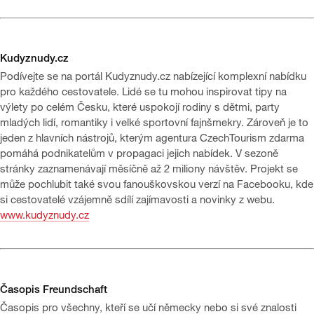
Kudyznudy.cz
Podívejte se na portál Kudyznudy.cz nabízející komplexní nabídku
pro každého cestovatele. Lidé se tu mohou inspirovat tipy na
výlety po celém Česku, které uspokojí rodiny s dětmi, party
mladých lidí, romantiky i velké sportovní fajnšmekry. Zároveň je to
jeden z hlavních nástrojů, kterým agentura CzechTourism zdarma
pomáhá podnikatelům v propagaci jejich nabídek. V sezoně
stránky zaznamenávají měsíčně až 2 miliony návštěv. Projekt se
může pochlubit také svou fanouškovskou verzí na Facebooku, kde
si cestovatelé vzájemně sdílí zajímavosti a novinky z webu.
www.kudyznudy.cz
Časopis Freundschaft
Časopis pro všechny, kteří se učí německy nebo si své znalosti