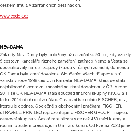
českém trhu a v zahraničních destinacích.
www.cedok.cz
NEV-DAMA
Základy Nev-Damy byly položeny už na začátku 90. let, kdy vznikly
3 cestovní kanceláře různého zaměření: zatímco Nemo a Vesta se
specializovaly na letní zájezdy (každá v různých zemích), doménou
CK Dama byla zimní dovolená. Sloučením všech tří specialistů
vznikla v roce 1998 cestovní kancelář NEV-DAMA, která se stala
nejoblíbenější cestovní kanceláří na zimní dovolenou v ČR. V roce
2011 se CK NEV-DAMA stala součástí finanční skupiny KKCG a 1.
ledna 2014 obchodní značkou Cestovní kanceláře FISCHER, a.s.,
kterou je dodnes. Společně s obchodními značkami FISCHER,
eTRAVEL a PRIVILEQ reprezentujeme FISCHER GROUP – největší
cestovní skupinu v České republice s více než 450 tisíci klienty a
ročním obratem přesahujícím 6 miliard korun. Od května 2020 jsme