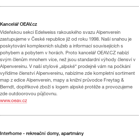
Kancelář OEAV.cz
Vídeňskou sekci Edelweiss rakouského svazu Alpenverein
zastupujeme v České republice již od roku 1998. Naší snahou je
poskytování komplexních služeb a informací souvisejících s
pohybem a pobytem v horách. Proto kancelář OEAV.CZ nabízí
svým členům mnohem více, než jsou standardní výhody člensví v
Alpenvereinu. V naší stylové „alpské“ prodejně vám na počkání
vyřídíme členství Alpenvereinu, nabízíme zde kompletní sortiment
map z edice Alpenverein, mapy a knižní průvodce Freytag &
Berndt, doplňkové zboží s logem alpské protěže a provozujeme
zde outdoorovou půjčovnu.
www.oeav.cz
Interhome - rekreační domy, apartmány