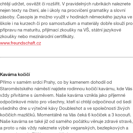
chtějí udržet, osvěžit či rozšířit. V pravidelných rubrikách naleznete
nejen texty na čtení, ale i úkoly na procvičení gramatiky a slovní
zásoby. Časopis je možno využít v hodinách německého jazyka ve
škole i na kurzech či pro samostudium a materiály dobře slouží pro
přípravu na maturitu, přijímací zkoušky na VŠ, státní jazykové
zkoušky nebo mezinárodní certifikáty.
www.freundschaft.cz
Kavárna kočičí
Přímo v samém srdci Prahy, co by kamenem dohodil od
Staroměstského náměstí najdete rodinnou kočičí kavárnu, kde Vás
vždy přivítáme s úsměvem. Naše kavárna vznikla jako příjemné
odpočinkové místo pro všechny, kteří si chtějí odpočinout od šedi
všedního dne u výtečné kávy Doubleshot a ve společnosti živých
kočičích mazlíčků. Momentálně na Vás čeká 6 kočiček a 3 kocouři.
Naše kavárna se také již od samého počátku věnuje zdravé stravě,
a proto u nás vždy naleznete výběr veganských, bezlepkových a