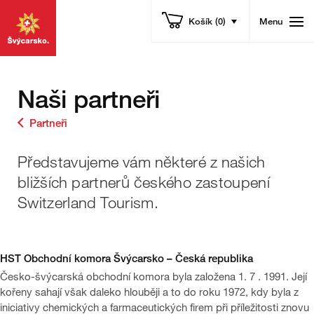
Přejděte
Rychlá
vybrat
Menu
Košík
(0)
na
navigace
(kliknutím
Otevře
stránku
zobrazíte)
navigaci
MojeSvycarsko.com
Naši partneři
Partneři
Představujeme vám některé z našich
úvod
bližších partnerů českého zastoupení
Switzerland Tourism.
HST Obchodní komora Švýcarsko – Česká republika
Česko-švýcarská obchodní komora byla založena 1. 7 . 1991. Její
kořeny sahají však daleko hlouběji a to do roku 1972, kdy byla z
iniciativy chemických a farmaceutických firem při příležitosti znovu