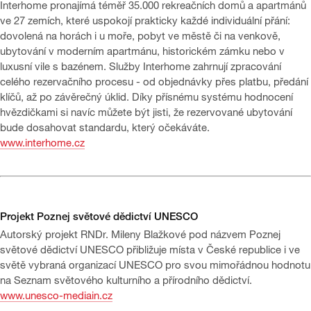
Interhome pronajímá téměř 35.000 rekreačních domů a apartmánů
ve 27 zemích, které uspokojí prakticky každé individuální přání:
dovolená na horách i u moře, pobyt ve městě či na venkově,
ubytování v moderním apartmánu, historickém zámku nebo v
luxusní vile s bazénem. Služby Interhome zahrnují zpracování
celého rezervačního procesu - od objednávky přes platbu, předání
klíčů, až po závěrečný úklid. Díky přísnému systému hodnocení
hvězdičkami si navíc můžete být jisti, že rezervované ubytování
bude dosahovat standardu, který očekáváte.
www.interhome.cz
Projekt Poznej světové dědictví UNESCO
Autorský projekt RNDr. Mileny Blažkové pod názvem Poznej
světové dědictví UNESCO přibližuje místa v České republice i ve
světě vybraná organizací UNESCO pro svou mimořádnou hodnotu
na Seznam světového kulturního a přírodního dědictví.
www.unesco-mediain.cz