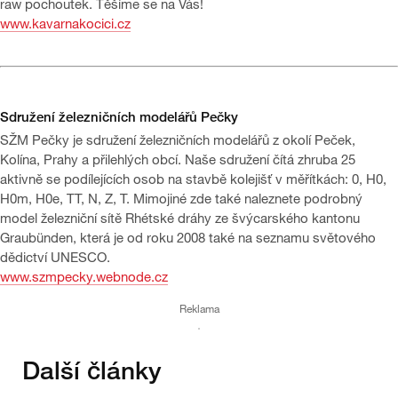
raw pochoutek. Těšíme se na Vás!
www.kavarnakocici.cz
Sdružení železničních modelářů Pečky
SŽM Pečky je sdružení železničních modelářů z okolí Peček,
Kolína, Prahy a přilehlých obcí. Naše sdružení čítá zhruba 25
aktivně se podílejících osob na stavbě kolejišť v měřítkách: 0, H0,
H0m, H0e, TT, N, Z, T. Mimojiné zde také naleznete podrobný
model železniční sítě Rhétské dráhy ze švýcarského kantonu
Graubünden, která je od roku 2008 také na seznamu světového
dědictví UNESCO.
www.szmpecky.webnode.cz
Reklama
Další články