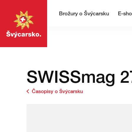
Přejděte
Rychlá
na
navigace
Hlavní navigace
Hledej
Brožury o Švýcarsku
E-sh
stránku
MojeSvycarsko.com
SWISSmag 27
Časopisy o Švýcarsku