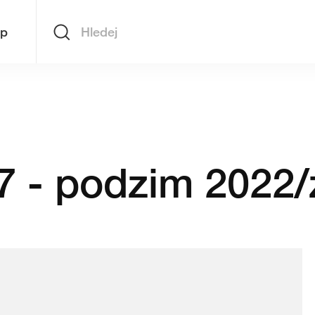
op
Hledej
 - podzim 2022/