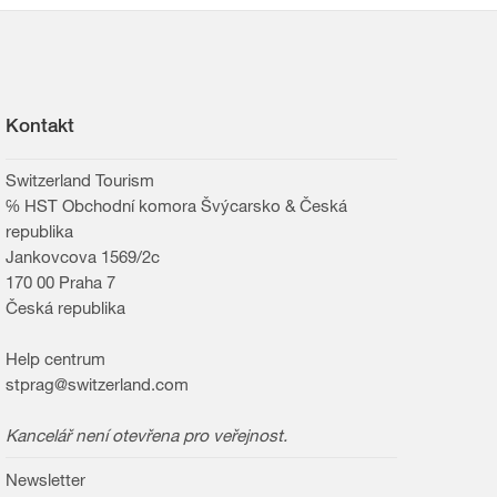
Kontakt
Switzerland Tourism
℅ HST Obchodní komora Švýcarsko & Česká
republika
Jankovcova 1569/2c
170 00 Praha 7
Česká republika
Help centrum
stprag@switzerland.com
Kancelář není otevřena pro veřejnost.
Newsletter