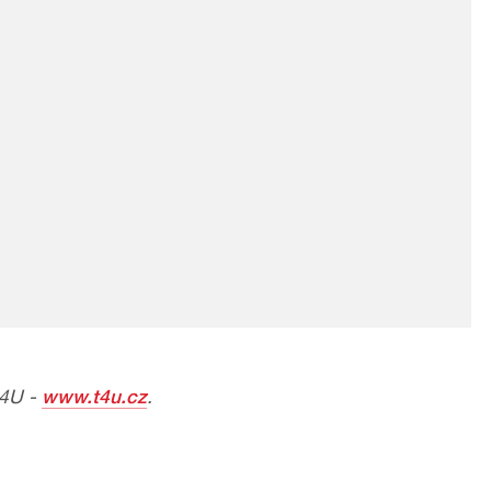
 4U -
www.t4u.cz
.