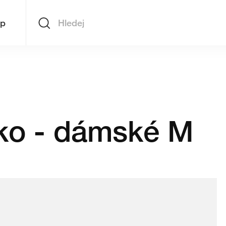
op
Hledej
iko - dámské M