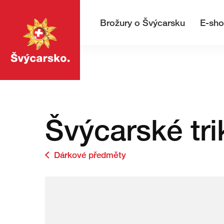
Přejděte
Rychlá
na
navigace
Hlavní navigace
Hledej
Brožury o Švýcarsku
E-sh
stránku
MojeSvycarsko.com
Švýcarské tr
Dárkové předměty